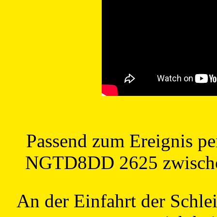
Passend zum Ereignis pen
NGTD8DD 2625 zwischen 
An der Einfahrt der Schlei