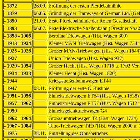
-
1872
26.09.
Eröffnung der ersten Pferdebahnlinie
-
1879
06.05.
Gründung der Tramways of German Ltd. (Gelb
-
1890
21.09.
Erste Pferdebahnlinie der Roten Gesellschaft
-
1893
06.07.
Erste Elektrische Straßenbahn (Dresdner Stra
-
1898 - 1906
Berolina Triebwagen (Hist. Wagen 309)
-
1913 - 1924
Kleiner MAN-Triebwagen (Hist. Wagen 734 u
-
1925 - 1926
Großer MAN-Triebwagen (Hist. Wagen 1644
-
1927
Union-Triebwagen (Hist. Wagen 937)
-
1929 - 1954
Großer Hecht (Hist. Wagen 1716 u. 1702 Ve
-
1934 - 1938
Kleiner Hecht (Hist. Wagen 1820)
-
1944
Kriegsstraßenbahnwagen ET44
-
1947
08.11.
Eröffnung der erste O-Buslinie
-
1951 - 1956
Einheitstriebwagen ET54 (Hist. Wagen 1538)
-
1957 - 1962
Einheitstriebwagen ET57 (Hist. Wagen 1512 
-
1959
Einheitsgelenktriebwagen G4
-
1962 - 1964
Großraumtriebwagen T4 (Hist. Wagen 1734)
-
1967 - 1984
Tatra-Triebwagen T4D (Hist. Wagen 2000 u. 
-
1975
28.11.
Einstellung des Obusbetriebes