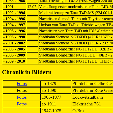
-
1985 - 1988
Tatra-Triebwagen T6A2 (Hist. Wagen 226 00
-
1991
12.07.
Vorstellung erster modernisierter Tatra T4D-
-
1992 - 1994
Modernisierung zu Tatra T4D-MS (224 001-1
-
1994 - 1996
Nachrüsten d. mod. Tatras mit Thyristorste
-
1994 - 1997
Umbau von Tatra T4D zu Triebbeiwagen TB4
-
1995 - 1996
Nachrüsten von Tatra T4D mit IBIS-Geräten
-
1995 - 1998
Stadtbahn Siemens NGT6DD (47ER/ 13ZR - 
-
2001 - 2002
Stadtbahn Siemens NGT8DD (23ER - 232 70
-
2003 - 2005
Stadtbahn Bombardier NGTD12DD (32ER - 
-
2006 - 2009
Stadtbahn Bombardier NGTD8DD (40ER - 2
-
2009 - 2010
Stadtbahn Bombardier NGTD12DD (11ER - 
Chronik in
Bildern
Fotos
ab 1879
Pferdebahn Gelbe Ges
Fotos
ab 1890
Pferdebahn Rote Gese
Fotos
1906-1977
Lockwitztalbahn
Fotos
ab 1911
Elektrische 761
1947-1975
O-Bus