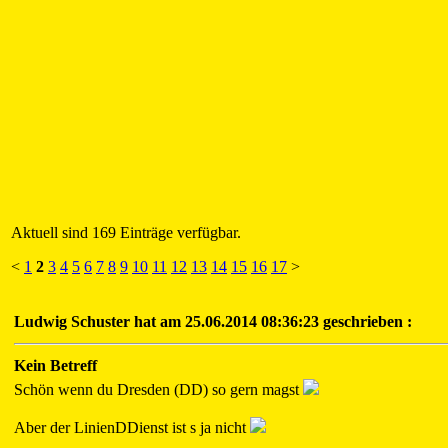
Aktuell sind 169 Einträge verfügbar.
<
1
2
3
4
5
6
7
8
9
10
11
12
13
14
15
16
17
>
Ludwig Schuster hat am 25.06.2014 08:36:23 geschrieben :
Kein Betreff
Schön wenn du Dresden (DD) so gern magst
Aber der LinienDDienst ist s ja nicht